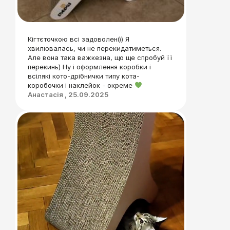
Кігтєточкою всі задоволені)) Я
хвилювалась, чи не перекидатиметься.
Але вона така важкезна, що ще спробуй її
перекинь) Ну і оформлення коробки і
всілякі кото-дрібнички типу кота-
коробочки і наклейок - окреме
Анастасія , 25.09.2025