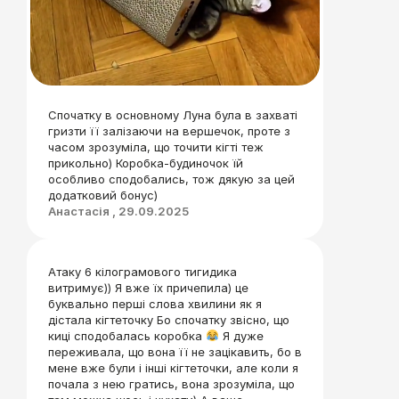
Спочатку в основному Луна була в захваті
гризти її залізаючи на вершечок, проте з
часом зрозуміла, що точити кігті теж
прикольно) Коробка-будиночок їй
особливо сподобались, тож дякую за цей
додатковий бонус)
Анастасія , 29.09.2025
Атаку 6 кілограмового тигидика
витримує)) Я вже їх причепила) це
буквально перші слова хвилини як я
дістала кігтеточку Бо спочатку звісно, що
киці сподобалась коробка
Я дуже
переживала, що вона її не зацікавить, бо в
мене вже були і інші кігтеточки, але коли я
почала з нею гратись, вона зрозуміла, що