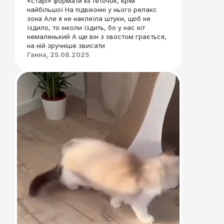
«старі» формати кігтеточок, крім
найбільшої На підвіконні у нього релакс
зона Але я не наклеїла штуки, щоб не
їздило, то інколи їздить, бо у нас кіт
немаленький А ще він з хвостом грається,
на ній зручніше звисати
Ганна, 25.08.2025