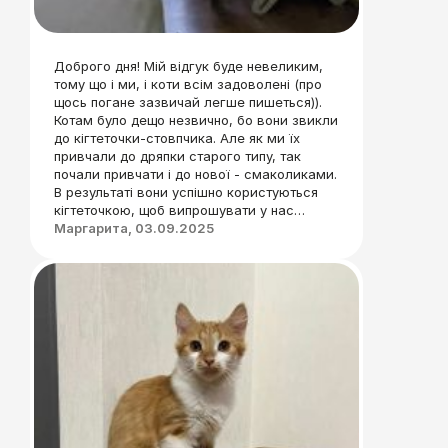
Доброго дня! Мій відгук буде невеликим,
тому що і ми, і коти всім задоволені (про
щось погане зазвичай легше пишеться)).
Котам було дещо незвично, бо вони звикли
до кігтеточки-стовпчика. Але як ми їх
привчали до дряпки старого типу, так
почали привчати і до нової - смаколиками.
В результаті вони успішно користуються
кігтеточкою, щоб випрошувати у нас
ласощі. Звісно, як звикли, вони точать кігті
Маргарита, 03.09.2025
не тільки на позір і, здається, не
скаржаться. Просто зі смаколиками їм
подобається більше
. Також ми
поставили поруч кігтеточки Dream і Muse,
тож тепер у котів є ніби невеличка зона
відпочинку. Там вони люблять і полежати, і
кігти поточити - хоч вертикально, хоч
горизонтально. Ну а ми, котобатьки,
задоволені, коли задоволені коти, плюс
кігтеточки симпатичні самі по собі