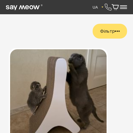
UA
Фiльтр