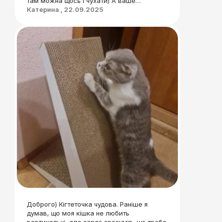
там можна щось і чухати) А ваше
пакування і оті милі стікерочки в конверті
Катерина , 22.09.2025
Щоб ви розуміли, на пошті всі оглядали
цю посилку, бо було цікаво яке воно)
Доброго) Кігтеточка чудова. Раніше я
думав, що моя кішка не любить