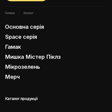
Головна
Каталог
Основна серія
Space cерія
Гамак
Мишка Містер Піклз
Мiкрозелень
Мерч
Каталог продукцiї