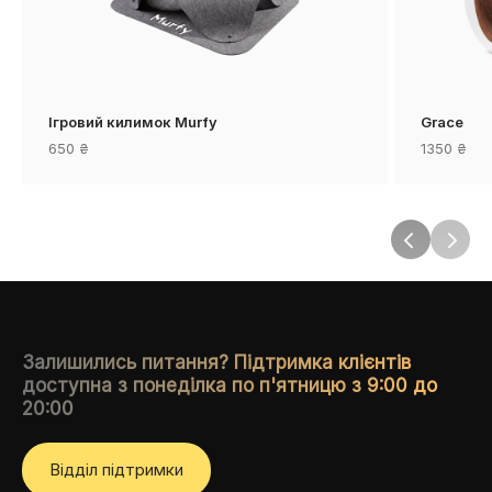
Ігровий килимок Murfy
Grace
650
₴
1350
₴
Залишились питання? Підтримка клієнтів
доступна з понеділка по п'ятницю з 9:00 до
20:00
Вiддiл пiдтримки