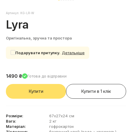
Артикул: KG-LR-W
Lyra
Оригінальна, зручна та простора
Подарувати притулку.
Детальнiше
1490
₴
Готова до вiдправки
Купити
Купити в 1 клiк
Розміри:
67х27х24 см
Вага:
2 кг
Матеріал:
гофрокартон
З'єднання:
безпечний клей (вода + крохмаль)