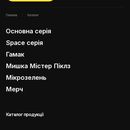
Головна
Каталог
Основна серія
Space cерія
Гамак
Мишка Містер Піклз
Мiкрозелень
Мерч
Каталог продукцiї