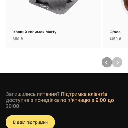
Ігровий килимок Murfy
Grace
650
₴
1350
₴
Залишились питання? Підтримка клієнтів
доступна з понеділка по п'ятницю з 9:00 до
20:00
Вiддiл пiдтримки