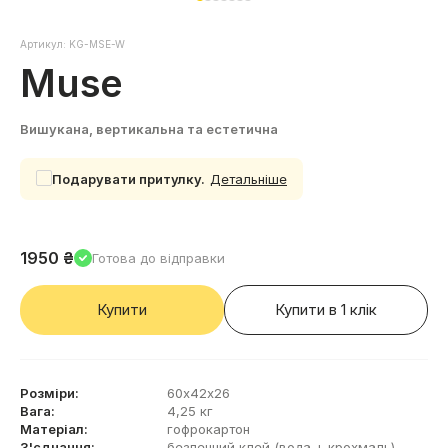
Артикул: KG-MSE-W
Muse
Вишукана, вертикальна та естетична
Подарувати притулку.
Детальнiше
1950
₴
Готова до вiдправки
Купити
Купити в 1 клiк
Розміри:
60х42х26
Вага:
4,25 кг
Матеріал:
гофрокартон
З'єднання:
безпечний клей (вода + крохмаль)